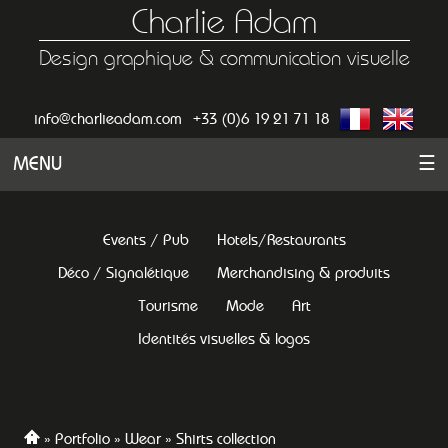
Charlie Adam
Design graphique & communication visuelle
info@charlieadam.com
+33 (0)6 19 21 71 18
MENU
☰
Events / Pub
Hotels/Restaurants
Déco / Signalétique
Merchandising & produits
Tourisme
Mode
Art
Identités visuelles & logos
Portfolio
Wear
Shirts collection